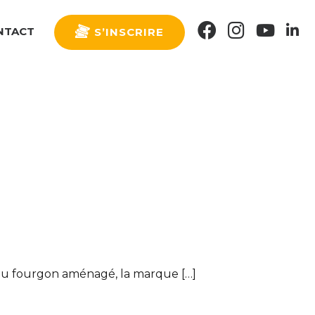
FACEBOOK
INSTAGRAM
YOUTU
LI
NTACT
S’INSCRIRE
u fourgon aménagé, la marque […]