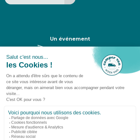
Un événement
Camper Van Week-End © 2025 -
Gestion des
cookies
-
Droit à l'oubli
-
Mentions légales
Suivez-nous sur