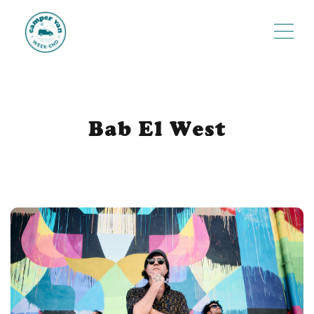
ME
Bab El West