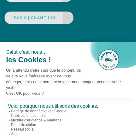
PARIS | CHANTILLY
Un événement
Camper Van Week-End © 2025 -
Gestion des
cookies
-
Droit à l'oubli
-
Mentions légales