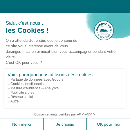
Un événement
Camper Van Week-End © 2025 -
Gestion des
cookies
-
Droit à l'oubli
-
Mentions légales
Suivez-nous sur