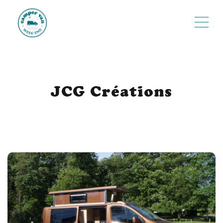
ME
JCG Créations