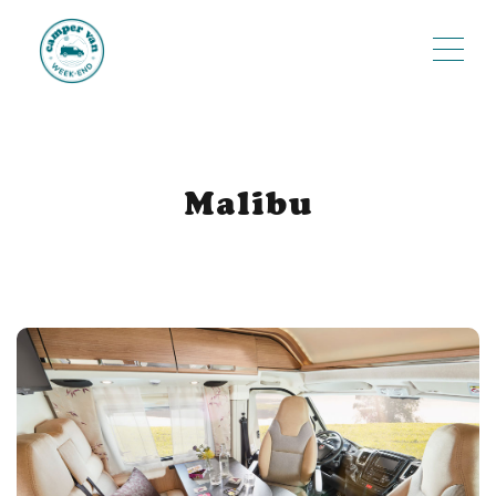
ME
Malibu