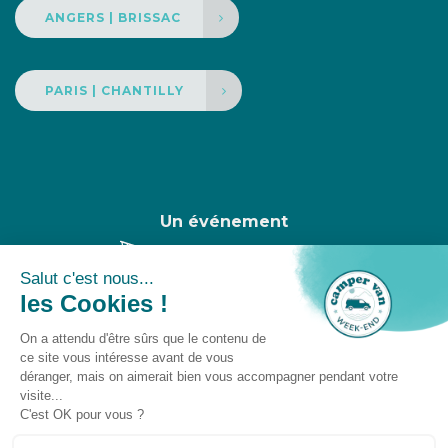
ANGERS | BRISSAC
PARIS | CHANTILLY
Un événement
Camper Van Week-End © 2025 -
Gestion des
cookies
-
Droit à l'oubli
-
Mentions légales