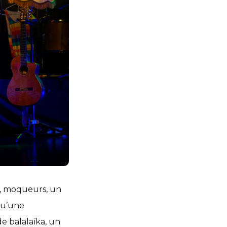
x, moqueurs, un
 qu’une
e balalaïka, un