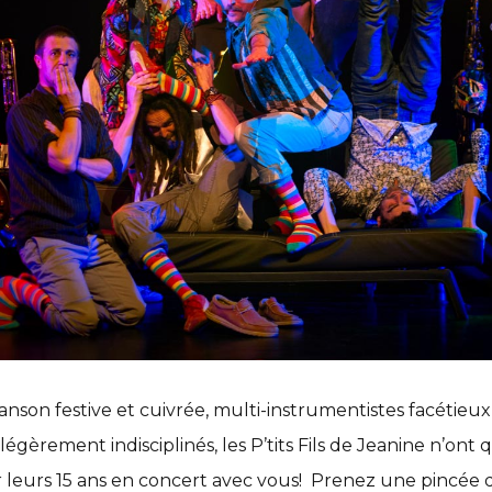
anson festive et cuivrée, multi-instrumentistes facétieu
légèrement indisciplinés, les P’tits Fils de Jeanine n’ont
r leurs 15 ans en concert avec vous! Prenez une pincée d