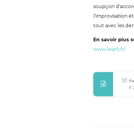
soupçon d’accord
l’improvisation 
tout avec les de
En savoir plus su
www.lespfj.fr/
Pu
7 