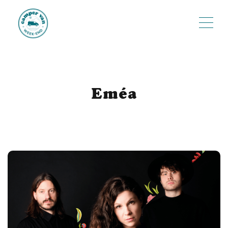
ME
Eméa