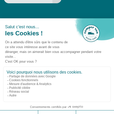
Un événement
Camper Van Week-End © 2025 -
Gestion des
cookies
-
Droit à l'oubli
-
Mentions légales
Suivez-nous sur