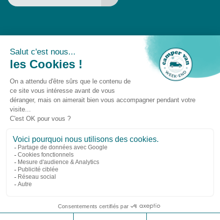
Un événement
Camper Van Week-End © 2025 -
Gestion des
cookies
-
Droit à l'oubli
-
Mentions légales
Suivez-nous sur