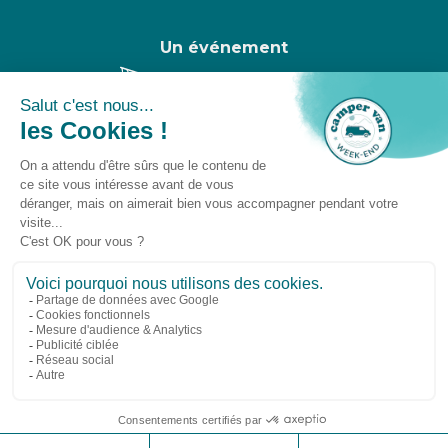
Un événement
Camper Van Week-End © 2025 -
Gestion des
cookies
-
Droit à l'oubli
-
Mentions légales
Suivez-nous sur